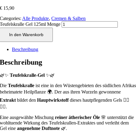
€
15,90
Categories:
Alle Produkte
,
Cremen & Salben
Teufelskralle Gel 125ml Menge
In den Warenkorb
Beschreibung
Beschreibung
🌿✨
Teufelskralle-Gel
✨🌿
Die
Teufelskralle
ist eine in den Wüstengebieten des südlichen Afrika
beheimatete Heilpflanze 🌍. Der aus ihren Wurzeln gewonnene
Extrakt
bildet den
Hauptwirkstoff
dieses hautpflegenden Gels 💆‍♂️
💆‍♀️.
Eine ausgewählte Mischung
reiner ätherischer Öle
🌸 unterstützt die
wohltuende Wirkung des Teufelskrallen-Extraktes und verleiht dem
Gel eine
angenehme Duftnote
🌿.