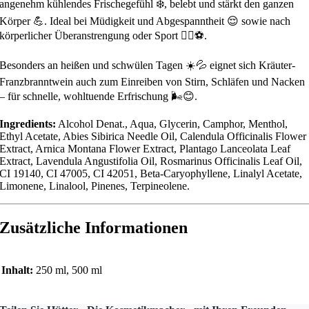
angenehm kühlendes Frischegefühl ❄️, belebt und stärkt den ganzen
Körper 💪. Ideal bei Müdigkeit und Abgespanntheit 😌 sowie nach
körperlicher Überanstrengung oder Sport 🏃‍♂️⚽.
Besonders an heißen und schwülen Tagen ☀️💦 eignet sich Kräuter-
Franzbranntwein auch zum Einreiben von Stirn, Schläfen und Nacken
– für schnelle, wohltuende Erfrischung 🌬️😊.
Ingredients:
Alcohol Denat., Aqua, Glycerin, Camphor, Menthol,
Ethyl Acetate, Abies Sibirica Needle Oil, Calendula Officinalis Flower
Extract, Arnica Montana Flower Extract, Plantago Lanceolata Leaf
Extract, Lavendula Angustifolia Oil, Rosmarinus Officinalis Leaf Oil,
CI 19140, CI 47005, CI 42051, Beta-Caryophyllene, Linalyl Acetate,
Limonene, Linalool, Pinenes, Terpineolene.
Zusätzliche Informationen
Inhalt:
250 ml, 500 ml