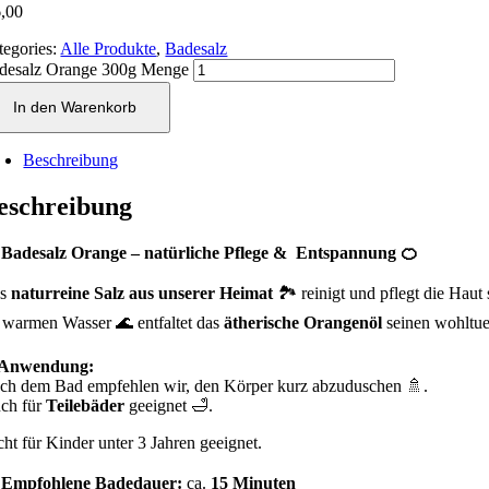
,00
tegories:
Alle Produkte
,
Badesalz
desalz Orange 300g Menge
In den Warenkorb
Beschreibung
eschreibung
 Badesalz Orange – natürliche Pflege & Entspannung
🍊
as
naturreine Salz aus unserer Heimat
🏞️ reinigt und pflegt die Haut 
 warmen Wasser 🌊 entfaltet das
ätherische Orangenöl
seinen wohltue
Anwendung:
ch dem Bad empfehlen wir, den Körper kurz abzuduschen 🚿.
ch für
Teilebäder
geeignet 🛁.
cht für Kinder unter 3 Jahren geeignet.
 Empfohlene Badedauer:
ca.
15 Minuten