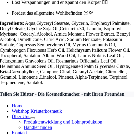
Löst Verspannungen und entspannt den Körper 🧘‍♀️
Fördert das allgemeine Wohlbefinden 😌💛
Ingredients
: Aqua,Glyceryl Stearate, Glycerin, Ethylhexyl Palmitate,
Decyl Oleate, Glycine Soja Oil,Ceteareth-30, Lanolin, Isopropyl
Myristate, Cetearyl Alcohol, Arnica Montana Flower Extract, Benzyl
Alcohol, Dimethicone, Citric Acid, Sodium Benzoate, Potassium
Sorbate, Cupressus Sempervirens Oil, Myrtus Communis Oil,
Cymbopogon Flexuosus Herb Oil, Helichrysum Italicum Flower Oil,
Tocopherol, Santalum Album Wood Oil, Laurus Nobilis Leaf Oil,
Pelargonium Graveolens Oil, Rosmarinus Officinalis Leaf Oil,
Helianthus Annuus Seed Oil, Hydrogenated Palm Glycerides Citrate,
Beta-Caryophyllene, Camphor, Citral, Geranyl Acetate, Citronellol,
Geraniol, Limonene ,Linalool, Pinenes, Alpha-Terpinene, Terpineol,
Terpineolene, Santalol.
Teilen Sie Hütter - Die Kosmetikmacher - mit Ihren Freunden
Home
Webshop Kräuterkosmetik
Über Uns
Produktentwicklung und Lohnproduktion
Händler finden
Kontakt