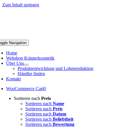
Zum Inhalt springen
oggle Navigation
Home
Webshop Kräuterkosmetik
Über Uns
Produktentwicklung und Lohnproduktion
Händler finden
Kontakt
WooCommerce Cart
0
Sortieren nach
Preis
Sortieren nach
Name
Sortieren nach
Preis
Sortieren nach
Datum
Sortieren nach
Beliebtheit
Sortieren nach
Bewertung